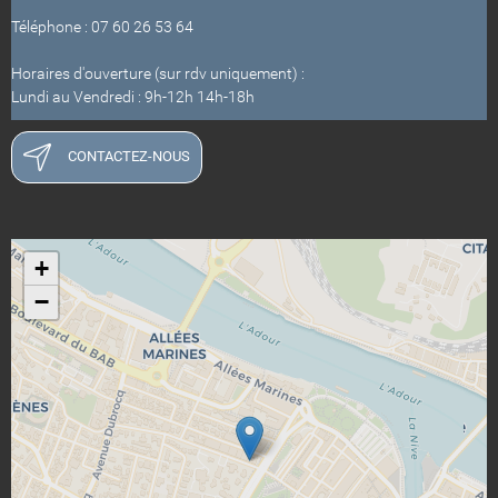
Téléphone : 07 60 26 53 64
Horaires d'ouverture (sur rdv uniquement) :
Lundi au Vendredi : 9h-12h 14h-18h
CONTACTEZ-NOUS
+
−