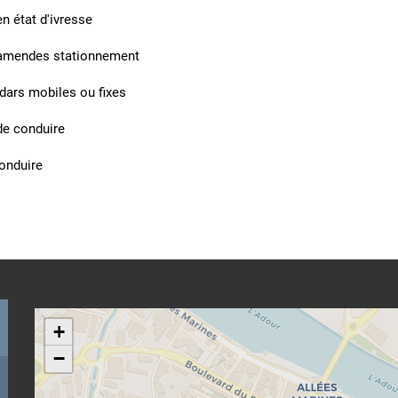
n état d'ivresse
et amendes stationnement
adars mobiles ou fixes
de conduire
onduire
+
−